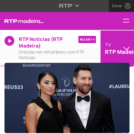
Entrar
RTP Notícias (RTP
NO AR
TV
Madeira)
RTP Madei
Emissão em simultâneo com RTP
Notícias