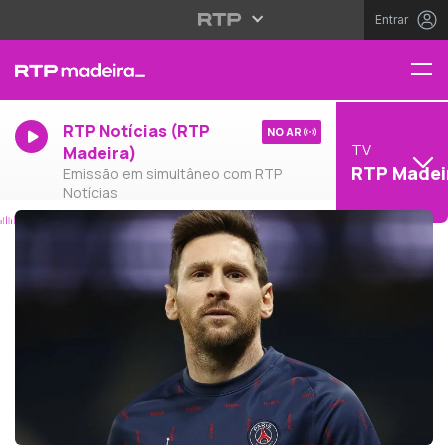
Entrar
RTP Notícias (RTP
NO AR
TV
Madeira)
RTP Madei
Emissão em simultâneo com RTP
Notícias