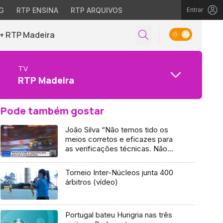
G
RTP ENSINA
RTP ARQUIVOS
Entrar
+ RTP Madeira
TV
RTP Madeira
Pode também gostar
João Silva “Não temos tido os
meios corretos e eficazes para
as verificações técnicas. Não
tive intenção de avançar com o
protesto. Não ponho em causa o
Torneio Inter-Núcleos junta 400
resultado do último rali. Ponho
árbitros (vídeo)
em causa a continuidade da
postura da FPAK de ignorar um
pouco esta parte das
verificações técnicas. Exijo que
Portugal bateu Hungria nas três