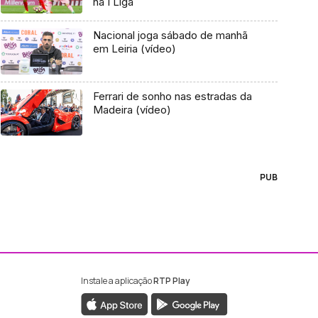
na I Liga
Nacional joga sábado de manhã
em Leiria (vídeo)
Ferrari de sonho nas estradas da
Madeira (vídeo)
PUB
Instale a aplicação
RTP Play
ebook da RTP Madeira
nstagram da RTP Madeira