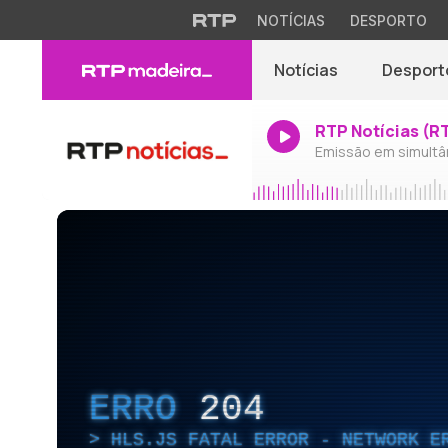
NOTÍCIAS
DESPORTO
Notícias
Desport
RTP Notícias (R
Emissão em simultâ
ERRO
204
HLS.JS FATAL ERROR - NETWORK E