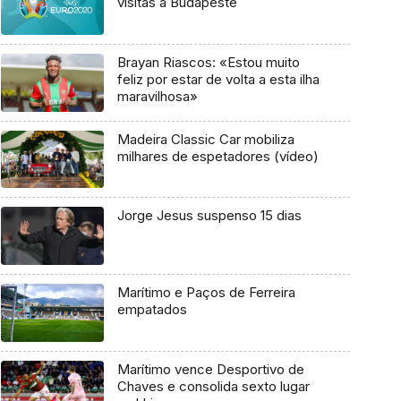
a FPAK acompanhe todo este
visitas a Budapeste
investimento”
Brayan Riascos: «Estou muito
feliz por estar de volta a esta ilha
maravilhosa»
Madeira Classic Car mobiliza
milhares de espetadores (vídeo)
Jorge Jesus suspenso 15 dias
Marítimo e Paços de Ferreira
empatados
Marítimo vence Desportivo de
Chaves e consolida sexto lugar