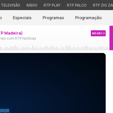
TELEVISÃO
RÁDIO
RTP PLAY
RTP PALCO
RTP ZIG ZA
o
Especiais
Programas
Programação
TP Madeira)
NO AR
neo com RTP Notícias
RROR