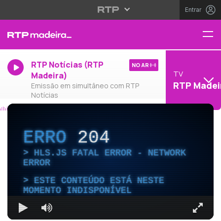
Entrar
RTP Notícias (RTP
NO AR
TV
Madeira)
RTP Madei
Emissão em simultâneo com RTP
Notícias
ERRO
204
HLS.JS FATAL ERROR - NETWORK
ERROR
ESTE CONTEÚDO ESTÁ NESTE
MOMENTO INDISPONÍVEL