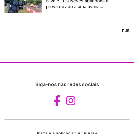
Silva e Luís Neves abandona a
prova devido a uma avaria
mecânica
PUB
Siga-nos nas redes sociais
Aceder ao Fac
Aceder ao I
Instale a aplicação
RTP Play