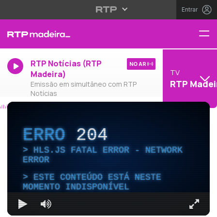
Entrar
RTP Notícias (RTP
NO AR
TV
Madeira)
RTP Madei
Emissão em simultâneo com RTP
Notícias
ERRO
204
HLS.JS FATAL ERROR - NETWORK
ERROR
ESTE CONTEÚDO ESTÁ NESTE
MOMENTO INDISPONÍVEL