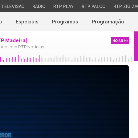
TELEVISÃO
RÁDIO
RTP PLAY
RTP PALCO
RTP ZIG ZA
o
Especiais
Programas
Programação
TP Madeira)
NO AR
neo com RTP Notícias
RROR