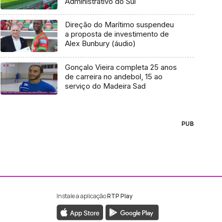
Administrativo do Sul
Direção do Marítimo suspendeu
a proposta de investimento de
Alex Bunbury (áudio)
Gonçalo Vieira completa 25 anos
de carreira no andebol, 15 ao
serviço do Madeira Sad
PUB
Instale a aplicação
RTP Play
ebook da RTP Madeira
nstagram da RTP Madeira