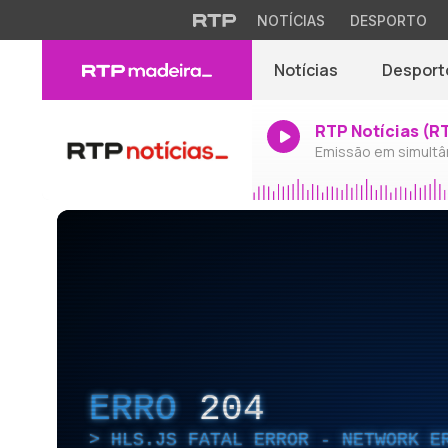
NOTÍCIAS
DESPORTO
Notícias
Desport
RTP Notícias (R
Emissão em simultâ
ERRO
204
HLS.JS FATAL ERROR - NETWORK E