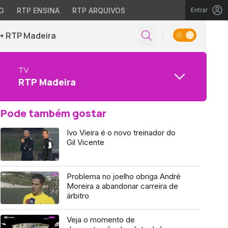
G
RTP ENSINA
RTP ARQUIVOS
Entrar
+ RTP Madeira
TV
RTP Madeira
Pode também gostar
Ivo Vieira é o novo treinador do
Gil Vicente
Problema no joelho obriga André
Moreira a abandonar carreira de
árbitro
Veja o momento de