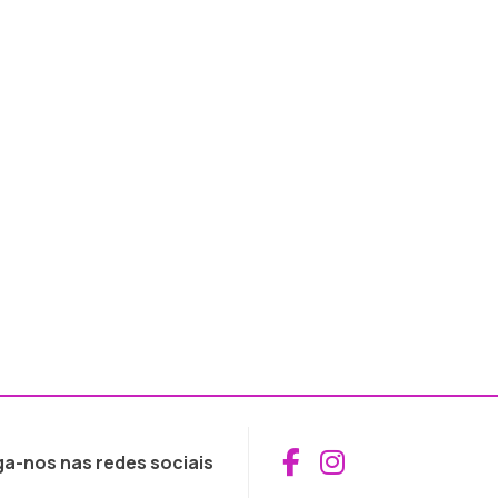
Aceder ao Fac
Aceder ao I
ga-nos nas redes sociais