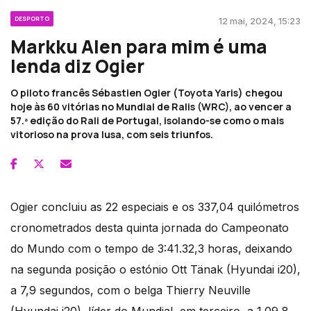
DESPORTO
12 mai, 2024, 15:23
Markku Alen para mim é uma
lenda diz Ogier
O piloto francês Sébastien Ogier (Toyota Yaris) chegou
hoje às 60 vitórias no Mundial de Ralis (WRC), ao vencer a
57.ª edição do Rali de Portugal, isolando-se como o mais
vitorioso na prova lusa, com seis triunfos.
Ogier concluiu as 22 especiais e os 337,04 quilómetros
cronometrados desta quinta jornada do Campeonato
do Mundo com o tempo de 3:41.32,3 horas, deixando
na segunda posição o estónio Ott Tänak (Hyundai i20),
a 7,9 segundos, com o belga Thierry Neuville
(Hyundai i20), líder do Mundial, em terceiro, a 1.09,8