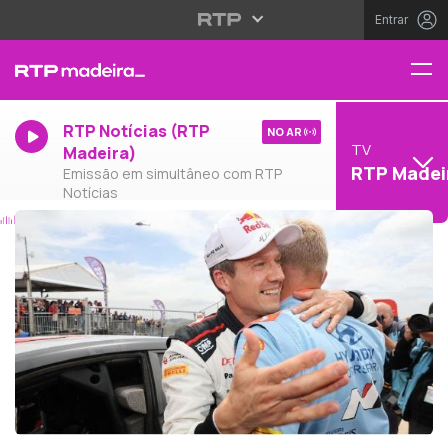
Entrar
RTP Notícias (RTP
NO AR
TV
Madeira)
RTP Madei
Emissão em simultâneo com RTP
Notícias