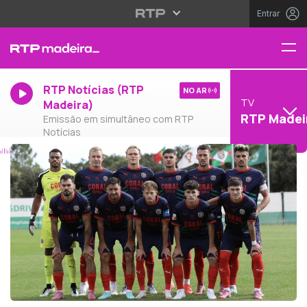
Entrar
RTP Notícias (RTP
NO AR
TV
Madeira)
RTP Madei
Emissão em simultâneo com RTP
Notícias