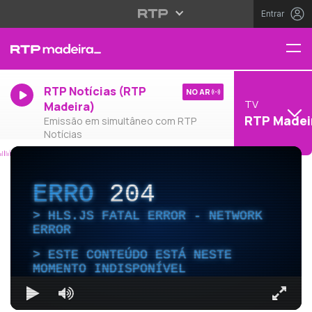
Entrar
RTP Notícias (RTP
NO AR
TV
Madeira)
RTP Madei
Emissão em simultâneo com RTP
Notícias
ERRO
204
HLS.JS FATAL ERROR - NETWORK
ERROR
ESTE CONTEÚDO ESTÁ NESTE
MOMENTO INDISPONÍVEL