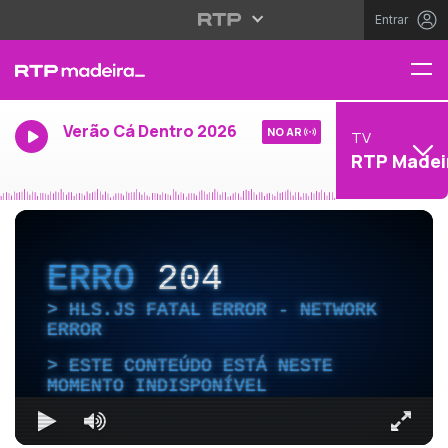
Entrar
Verão Cá Dentro 2026
NO AR
TV
RTP Madei
ERRO
204
HLS.JS FATAL ERROR - NETWORK
ERROR
ESTE CONTEÚDO ESTÁ NESTE
MOMENTO INDISPONÍVEL