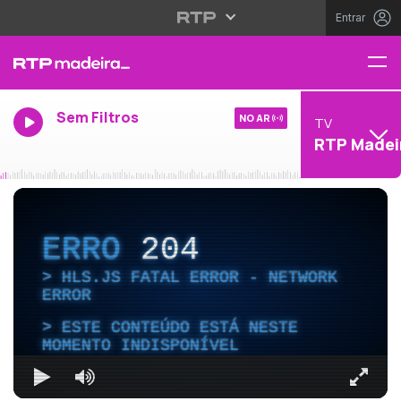
Entrar
Sem Filtros
NO AR
TV
RTP Madei
ERRO
204
HLS.JS FATAL ERROR - NETWORK
ERROR
ESTE CONTEÚDO ESTÁ NESTE
MOMENTO INDISPONÍVEL