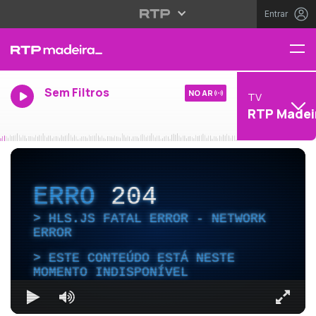
Entrar
Sem Filtros
NO AR
TV
RTP Madei
ERRO
204
HLS.JS FATAL ERROR - NETWORK
ERROR
ESTE CONTEÚDO ESTÁ NESTE
MOMENTO INDISPONÍVEL