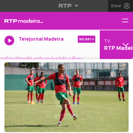
Entrar
Telejornal Madeira
NO AR
TV
RTP Madei