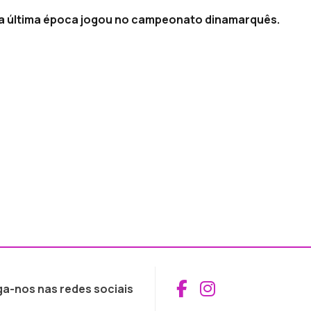
ltima última época jogou no campeonato dinamarquês.
Aceder ao Fac
Aceder ao I
ga-nos nas redes sociais