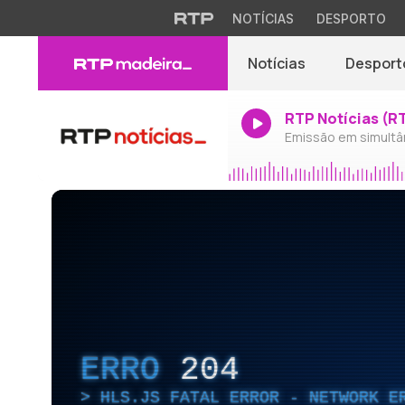
NOTÍCIAS
DESPORTO
Notícias
Desport
RTP Notícias (R
Emissão em simultâ
ERRO
204
HLS.JS FATAL ERROR - NETWORK E