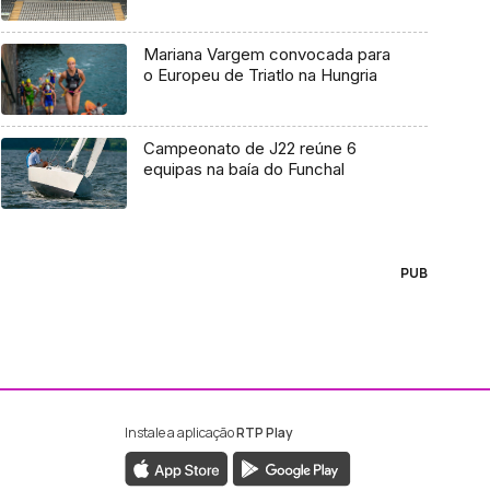
Mariana Vargem convocada para
o Europeu de Triatlo na Hungria
Campeonato de J22 reúne 6
equipas na baía do Funchal
PUB
Instale a aplicação
RTP Play
ebook da RTP Madeira
nstagram da RTP Madeira