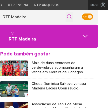
G
RTP ENSINA
RTP ARQUIVOS
Entrar
+ RTP Madeira
TV
RTP Madeira
Pode também gostar
Mais de duas centenas de
verde-rubros acompanharam a
vitória em Moreira de Cónegos
(áudio)
Checa Dominica Salkova venceu
Madeira Ladies Open (áudio)
Associação de Ténis de Mesa