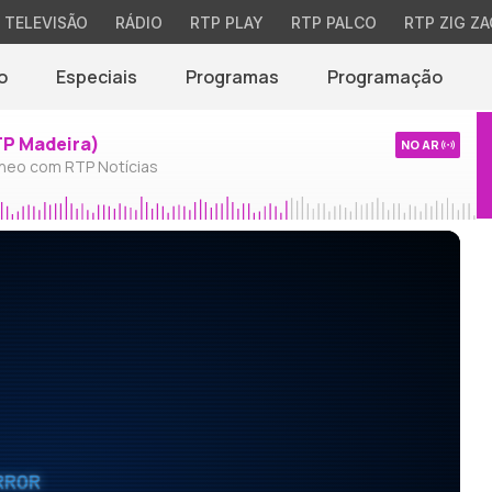
TELEVISÃO
RÁDIO
RTP PLAY
RTP PALCO
RTP ZIG ZA
o
Especiais
Programas
Programação
TP Madeira)
NO AR
neo com RTP Notícias
RROR