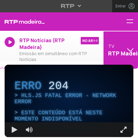
Entrar
RTP Notícias (RTP
NO AR
TV
Madeira)
RTP Madei
Emissão em simultâneo com RTP
Notícias
ERRO
204
HLS.JS FATAL ERROR - NETWORK
ERROR
ESTE CONTEÚDO ESTÁ NESTE
MOMENTO INDISPONÍVEL