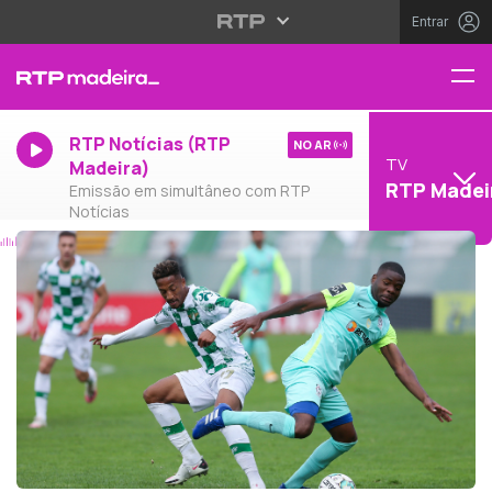
Entrar
RTP Notícias (RTP
NO AR
TV
Madeira)
RTP Madei
Emissão em simultâneo com RTP
Notícias