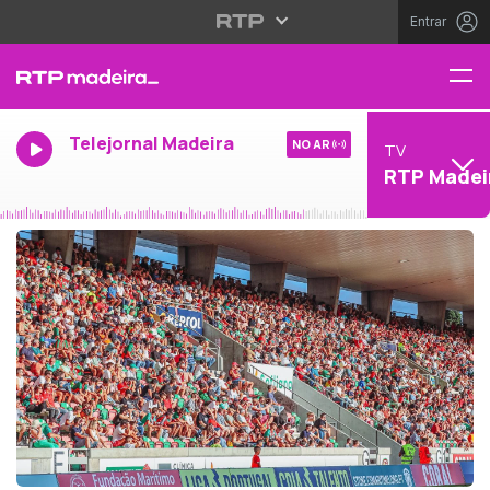
Entrar
Telejornal Madeira
NO AR
TV
RTP Madei