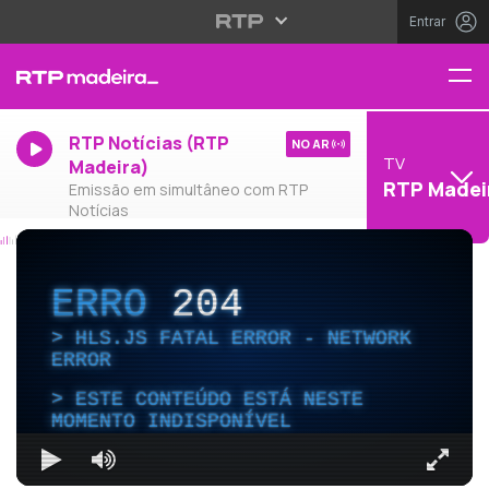
Entrar
RTP Notícias (RTP
NO AR
TV
Madeira)
RTP Madei
Emissão em simultâneo com RTP
Notícias
ERRO
204
HLS.JS FATAL ERROR - NETWORK
ERROR
ESTE CONTEÚDO ESTÁ NESTE
MOMENTO INDISPONÍVEL