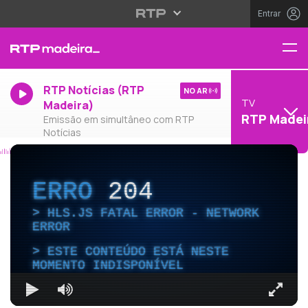
Entrar
RTP Notícias (RTP
NO AR
TV
Madeira)
RTP Madei
Emissão em simultâneo com RTP
Notícias
ERRO
204
HLS.JS FATAL ERROR - NETWORK
ERROR
ESTE CONTEÚDO ESTÁ NESTE
MOMENTO INDISPONÍVEL