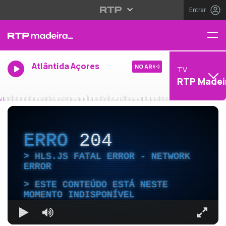
Entrar
Atlântida Açores
NO AR
TV
RTP Madei
ERRO
204
HLS.JS FATAL ERROR - NETWORK
ERROR
ESTE CONTEÚDO ESTÁ NESTE
MOMENTO INDISPONÍVEL