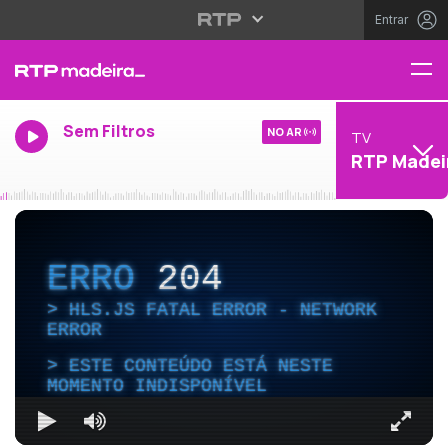
Entrar
Sem Filtros
NO AR
TV
RTP Madei
ERRO
204
HLS.JS FATAL ERROR - NETWORK
ERROR
ESTE CONTEÚDO ESTÁ NESTE
MOMENTO INDISPONÍVEL