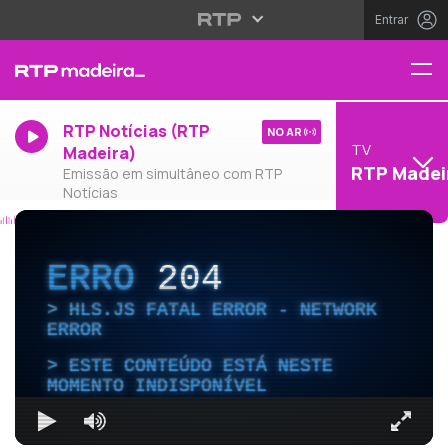
Entrar
RTP Notícias (RTP
NO AR
TV
Madeira)
RTP Madei
Emissão em simultâneo com RTP
Notícias
ERRO
204
HLS.JS FATAL ERROR - NETWORK
ERROR
ESTE CONTEÚDO ESTÁ NESTE
MOMENTO INDISPONÍVEL