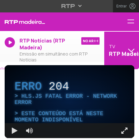
Entrar
RTP Notícias (RTP
NO AR
TV
Madeira)
RTP Madei
Emissão em simultâneo com RTP
Notícias
ERRO
204
HLS.JS FATAL ERROR - NETWORK
ERROR
ESTE CONTEÚDO ESTÁ NESTE
MOMENTO INDISPONÍVEL