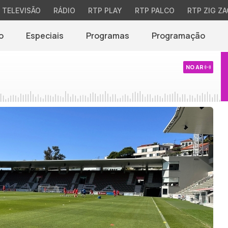
TELEVISÃO
RÁDIO
RTP PLAY
RTP PALCO
RTP ZIG ZA
o
Especiais
Programas
Programação
NO AR