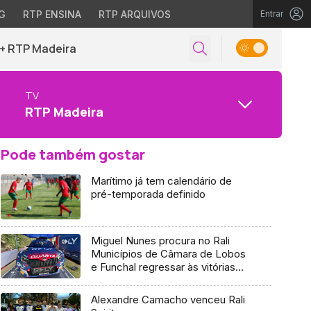
G
RTP ENSINA
RTP ARQUIVOS
Entrar
+ RTP Madeira
TV
RTP Madeira
Pode também gostar
Marítimo já tem calendário de
pré-temporada definido
Miguel Nunes procura no Rali
Municípios de Câmara de Lobos
e Funchal regressar às vitórias
(Vídeo)
Alexandre Camacho venceu Rali