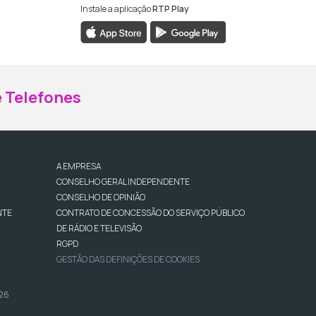
Instale a aplicação
RTP Play
ebook da RTP Madeira
nstagram da RTP Madeira
 Telefones
A EMPRESA
CONSELHO GERAL INDEPENDENTE
CONSELHO DE OPINIÃO
NTE
CONTRATO DE CONCESSÃO DO SERVIÇO PÚBLICO
DE RÁDIO E TELEVISÃO
RGPD
GESTÃO DAS DEFINIÇÕES DE COOKIES
026