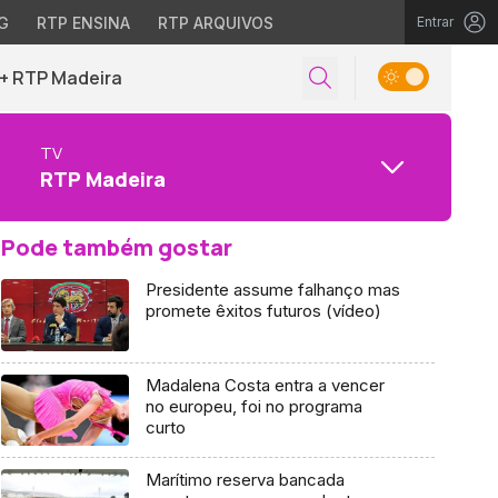
G
RTP ENSINA
RTP ARQUIVOS
Entrar
+ RTP Madeira
TV
RTP Madeira
Pode também gostar
Presidente assume falhanço mas
promete êxitos futuros (vídeo)
Madalena Costa entra a vencer
no europeu, foi no programa
curto
Marítimo reserva bancada