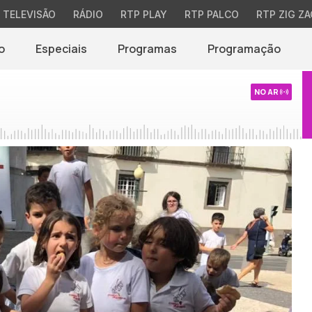
TELEVISÃO
RÁDIO
RTP PLAY
RTP PALCO
RTP ZIG ZA
o
Especiais
Programas
Programação
NO AR