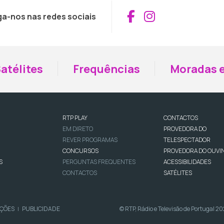
Aceder ao Fac
Aceder ao I
ga-nos nas redes sociais
atélites
Frequências
Moradas e
RTP PLAY
CONTACTOS
EM DIRETO
PROVEDORA DO
REVER PROGRAMAS
TELESPECTADOR
CONCURSOS
PROVEDORA DO OUVI
S
PERGUNTAS FREQUENTES
ACESSIBILIDADES
CONTACTOS
SATÉLITES
IÇÕES
PUBLICIDADE
© RTP, Rádio e Televisão de Portugal 2
|