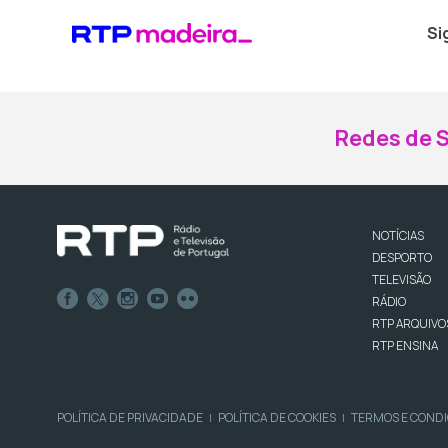
Si
Redes de S
NOTÍCIAS
DESPORTO
TELEVISÃO
RÁDIO
RTP ARQUIVO
RTP ENSINA
POLÍTICA DE PRIVACIDADE
POLÍTICA DE COOKIES
TERMOS E COND
|
|