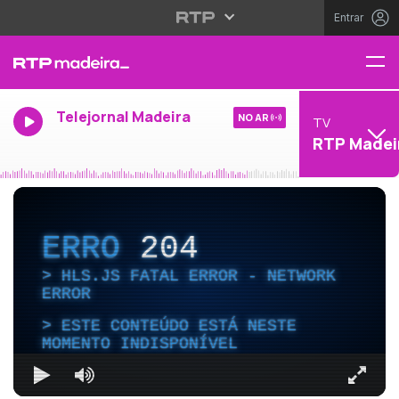
Entrar
Telejornal Madeira
NO AR
TV
RTP Madei
ERRO
204
HLS.JS FATAL ERROR - NETWORK
ERROR
ESTE CONTEÚDO ESTÁ NESTE
MOMENTO INDISPONÍVEL