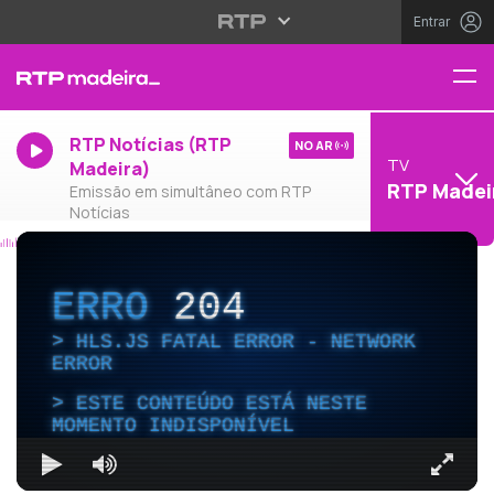
Entrar
RTP Notícias (RTP
NO AR
TV
Madeira)
RTP Madei
Emissão em simultâneo com RTP
Notícias
ERRO
204
HLS.JS FATAL ERROR - NETWORK
ERROR
ESTE CONTEÚDO ESTÁ NESTE
MOMENTO INDISPONÍVEL