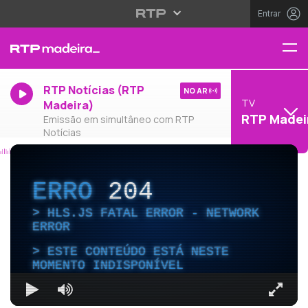
Entrar
RTP Notícias (RTP
NO AR
TV
Madeira)
RTP Madei
Emissão em simultâneo com RTP
Notícias
ERRO
204
HLS.JS FATAL ERROR - NETWORK
ERROR
ESTE CONTEÚDO ESTÁ NESTE
MOMENTO INDISPONÍVEL