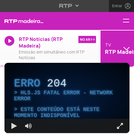
Entrar
RTP Notícias (RTP
NO AR
TV
Madeira)
RTP Madei
Emissão em simultâneo com RTP
Notícias
ERRO
204
HLS.JS FATAL ERROR - NETWORK
ERROR
ESTE CONTEÚDO ESTÁ NESTE
MOMENTO INDISPONÍVEL