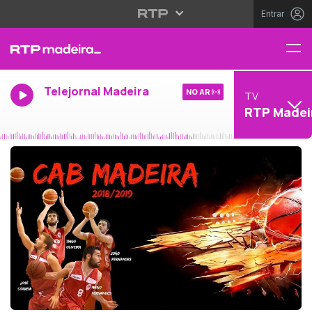
Entrar
Telejornal Madeira
NO AR
TV
RTP Madei