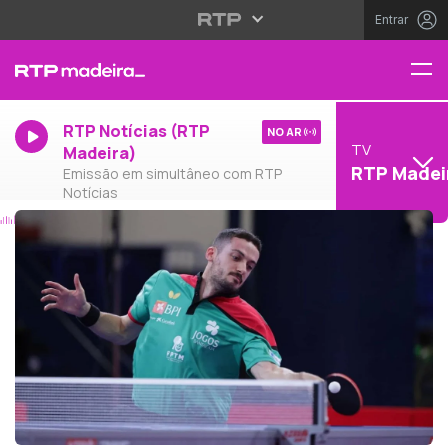
Entrar
RTP Notícias (RTP
NO AR
TV
Madeira)
RTP Madei
Emissão em simultâneo com RTP
Notícias