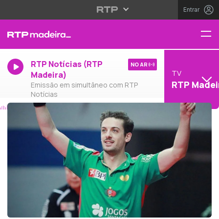
Entrar
RTP Notícias (RTP
NO AR
TV
Madeira)
RTP Madei
Emissão em simultâneo com RTP
Notícias