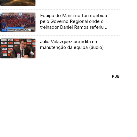
Equipa do Marítimo foi recebida
pelo Governo Regional onde o
treinador Daniel Ramos referiu “A
minha continuidade é quase um
dado adquirido, pelo meu
Julio Velázquez acredita na
contrato”
manutenção da equipa (áudio)
PUB