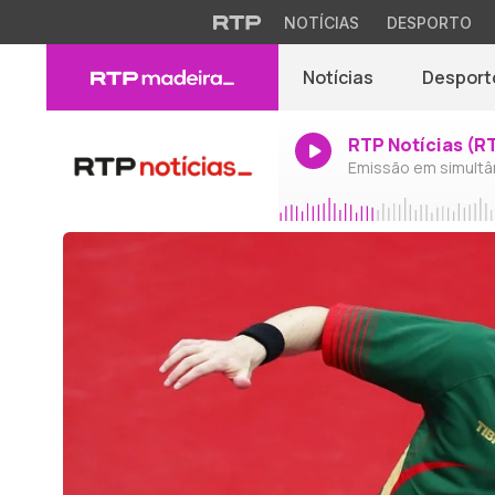
NOTÍCIAS
DESPORTO
Notícias
Desport
RTP Notícias (R
Emissão em simultâ