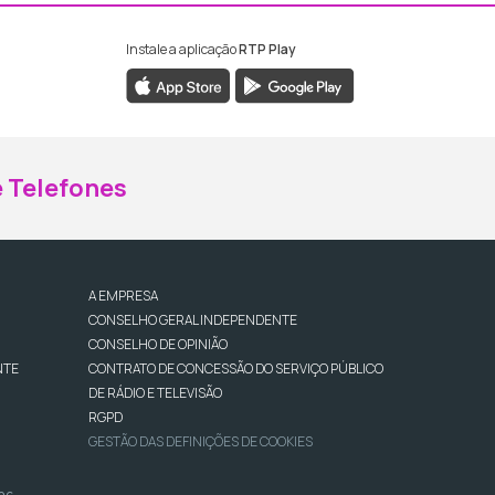
Instale a aplicação
RTP Play
ebook da RTP Madeira
nstagram da RTP Madeira
 Telefones
A EMPRESA
CONSELHO GERAL INDEPENDENTE
CONSELHO DE OPINIÃO
NTE
CONTRATO DE CONCESSÃO DO SERVIÇO PÚBLICO
DE RÁDIO E TELEVISÃO
RGPD
GESTÃO DAS DEFINIÇÕES DE COOKIES