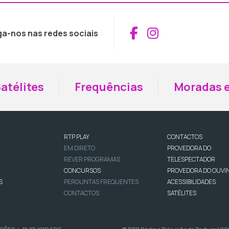
Aceder ao Fac
Aceder ao I
ga-nos nas redes sociais
atélites
Frequências
Moradas e
RTP PLAY
CONTACTOS
EM DIRETO
PROVEDORA DO
REVER PROGRAMAS
TELESPECTADOR
CONCURSOS
PROVEDORA DO OUVI
S
PERGUNTAS FREQUENTES
ACESSIBILIDADES
CONTACTOS
SATÉLITES