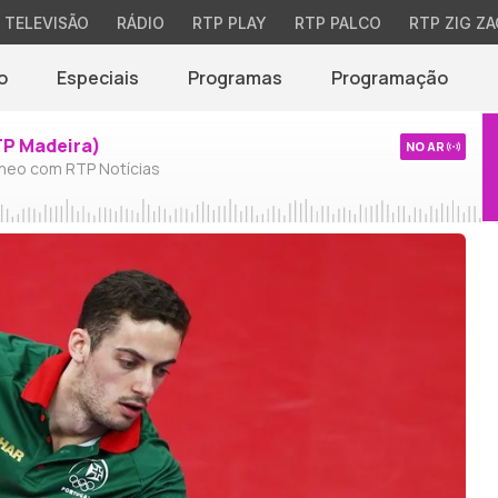
TELEVISÃO
RÁDIO
RTP PLAY
RTP PALCO
RTP ZIG ZA
o
Especiais
Programas
Programação
TP Madeira)
NO AR
neo com RTP Notícias