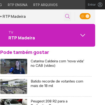
G
RTP ENSINA
RTP ARQUIVOS
Entrar
+ RTP Madeira
TV
RTP Madeira
Pode também gostar
Catarina Caldeira com ‘nova vida’
no CAB (vídeo)
Batido recorde de votantes com
mais de 18 mil
Peugeot 208 R2 para a