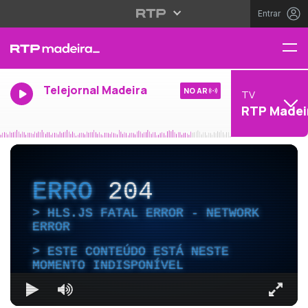
Entrar
Telejornal Madeira
NO AR
TV
RTP Madei
ERRO
204
HLS.JS FATAL ERROR - NETWORK
ERROR
ESTE CONTEÚDO ESTÁ NESTE
MOMENTO INDISPONÍVEL