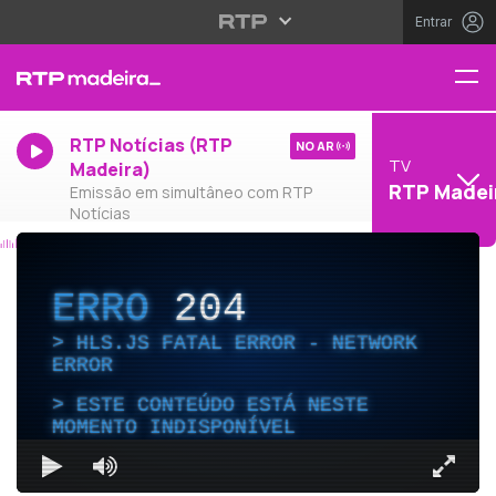
Entrar
RTP Notícias (RTP
NO AR
TV
Madeira)
RTP Madei
Emissão em simultâneo com RTP
Notícias
ERRO
204
HLS.JS FATAL ERROR - NETWORK
ERROR
ESTE CONTEÚDO ESTÁ NESTE
MOMENTO INDISPONÍVEL