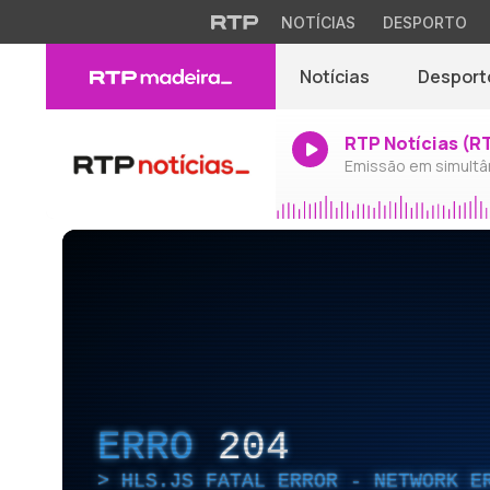
NOTÍCIAS
DESPORTO
Notícias
Desport
RTP Notícias (R
Emissão em simultâ
ERRO
204
HLS.JS FATAL ERROR - NETWORK E