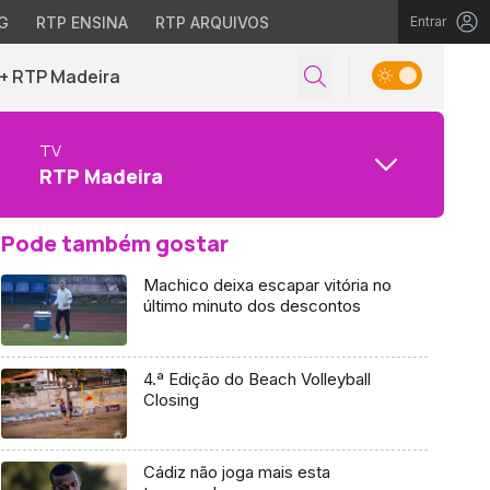
G
RTP ENSINA
RTP ARQUIVOS
Entrar
+ RTP Madeira
TV
RTP Madeira
Pode também gostar
Machico deixa escapar vitória no
último minuto dos descontos
4.ª Edição do Beach Volleyball
Closing
Cádiz não joga mais esta