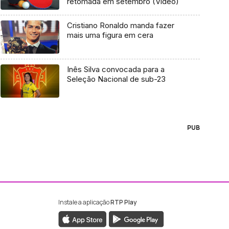
retomada em setembro (Vídeo)
Cristiano Ronaldo manda fazer
mais uma figura em cera
Inês Silva convocada para a
Seleção Nacional de sub-23
PUB
Instale a aplicação
RTP Play
ebook da RTP Madeira
nstagram da RTP Madeira