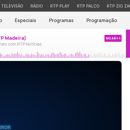
TELEVISÃO
RÁDIO
RTP PLAY
RTP PALCO
RTP ZIG ZA
o
Especiais
Programas
Programação
TP Madeira)
NO AR
neo com RTP Notícias
RROR