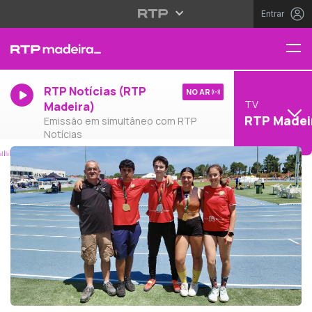
Entrar
RTP Notícias (RTP
NO AR
TV
Madeira)
RTP Madei
Emissão em simultâneo com RTP
Notícias