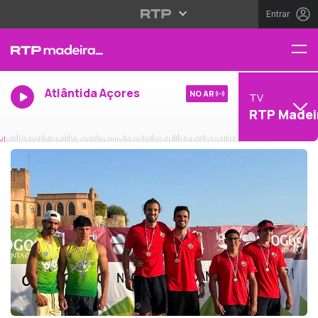
Entrar
Atlântida Açores
NO AR
TV
RTP Madei