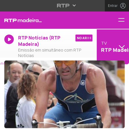
Entrar
RTP Notícias (RTP
NO AR
TV
Madeira)
RTP Madei
Emissão em simultâneo com RTP
Notícias