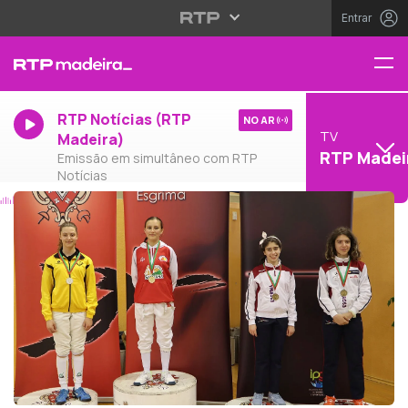
Entrar
RTP Notícias (RTP
NO AR
TV
Madeira)
RTP Madei
Emissão em simultâneo com RTP
Notícias