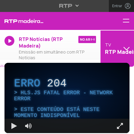
Entrar
RTP Notícias (RTP
NO AR
TV
Madeira)
RTP Madei
Emissão em simultâneo com RTP
Notícias
ERRO
204
HLS.JS FATAL ERROR - NETWORK
ERROR
ESTE CONTEÚDO ESTÁ NESTE
MOMENTO INDISPONÍVEL