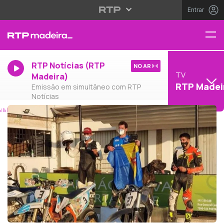
Entrar
RTP Notícias (RTP
NO AR
TV
Madeira)
RTP Madei
Emissão em simultâneo com RTP
Notícias