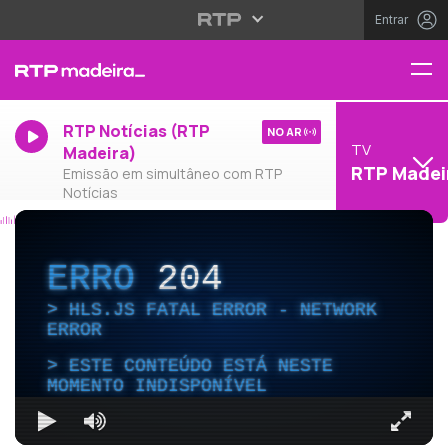
Entrar
RTP Notícias (RTP
NO AR
TV
Madeira)
RTP Madei
Emissão em simultâneo com RTP
Notícias
ERRO
204
HLS.JS FATAL ERROR - NETWORK
ERROR
ESTE CONTEÚDO ESTÁ NESTE
MOMENTO INDISPONÍVEL