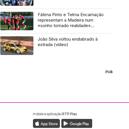
Fátima Pinto e Telma Encarnação
representam a Madeira num
«sonho tornado realidade»
(vídeo)
João Silva voltou endiabrado à
estrada (vídeo)
PUB
Instale a aplicação
RTP Play
ebook da RTP Madeira
nstagram da RTP Madeira