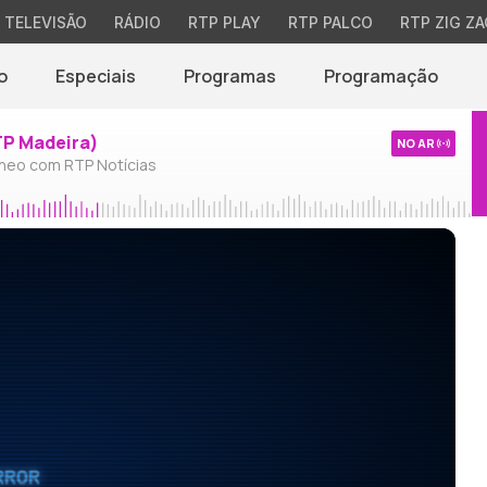
TELEVISÃO
RÁDIO
RTP PLAY
RTP PALCO
RTP ZIG ZA
o
Especiais
Programas
Programação
TP Madeira)
NO AR
neo com RTP Notícias
RROR