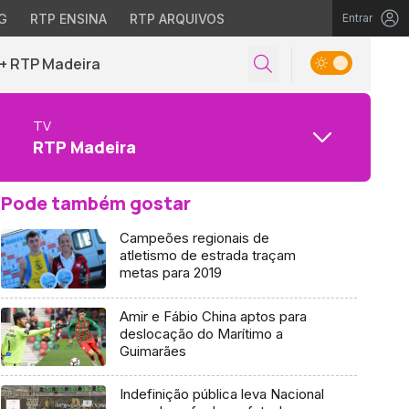
G
RTP ENSINA
RTP ARQUIVOS
Entrar
+ RTP Madeira
TV
RTP Madeira
Pode também gostar
Campeões regionais de
atletismo de estrada traçam
metas para 2019
Amir e Fábio China aptos para
deslocação do Marítimo a
Guimarães
Indefinição pública leva Nacional