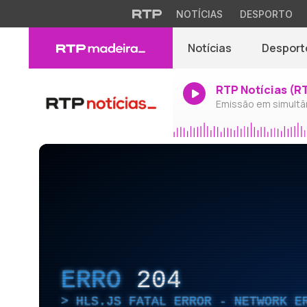
NOTÍCIAS
DESPORTO
Notícias
Desport
RTP Notícias (R
Emissão em simultâ
ERRO
204
HLS.JS FATAL ERROR - NETWORK E