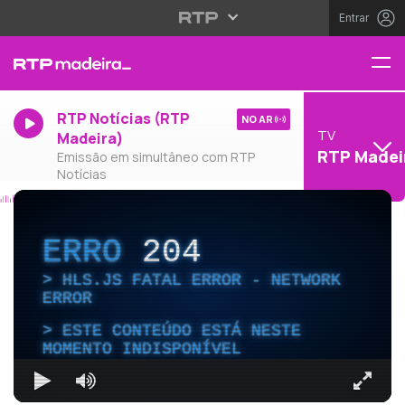
Entrar
RTP Notícias (RTP
NO AR
TV
Madeira)
RTP Madei
Emissão em simultâneo com RTP
Notícias
ERRO
204
HLS.JS FATAL ERROR - NETWORK
ERROR
ESTE CONTEÚDO ESTÁ NESTE
MOMENTO INDISPONÍVEL