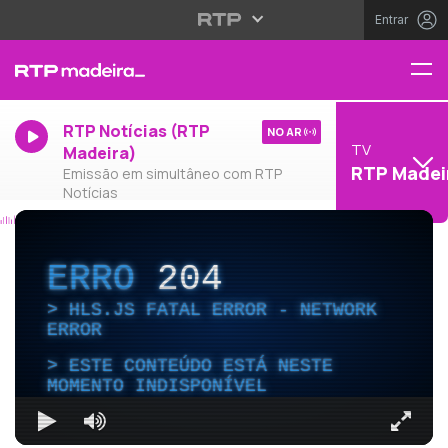
Entrar
RTP Notícias (RTP
NO AR
TV
Madeira)
RTP Madei
Emissão em simultâneo com RTP
Notícias
ERRO
204
HLS.JS FATAL ERROR - NETWORK
ERROR
ESTE CONTEÚDO ESTÁ NESTE
MOMENTO INDISPONÍVEL