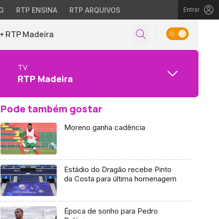
G
RTP ENSINA
RTP ARQUIVOS
Entrar
+ RTP Madeira
TV
RTP Madeira
Pode também gostar
Moreno ganha cadência
Estádio do Dragão recebe Pinto
da Costa para última homenagem
Época de sonho para Pedro