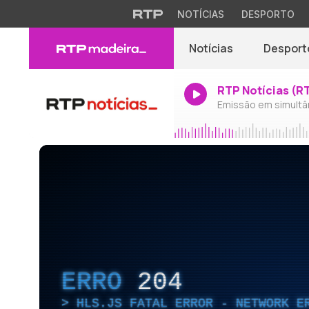
NOTÍCIAS
DESPORTO
Notícias
Desport
RTP Notícias (R
Emissão em simultâ
ERRO
204
HLS.JS FATAL ERROR - NETWORK E