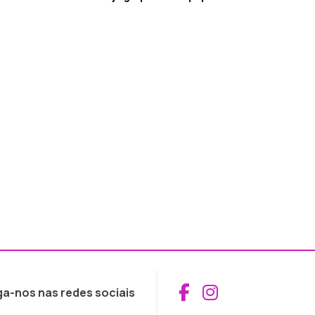
Aceder ao Fac
Aceder ao I
ga-nos nas redes sociais