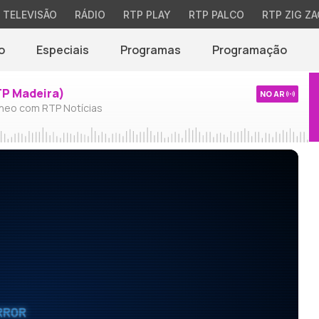
TELEVISÃO
RÁDIO
RTP PLAY
RTP PALCO
RTP ZIG ZA
o
Especiais
Programas
Programação
TP Madeira)
NO AR
neo com RTP Notícias
RROR