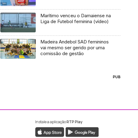
Marítimo venceu o Damaiense na
Liga de Futebol feminina (vídeo)
Madeira Andebol SAD femininos
vai mesmo ser gerido por uma
comissão de gestão
PUB
Instale a aplicação
RTP Play
ebook da RTP Madeira
nstagram da RTP Madeira