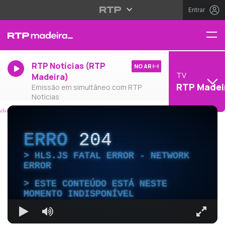
Entrar
RTP Notícias (RTP
NO AR
TV
Madeira)
RTP Madei
Emissão em simultâneo com RTP
Notícias
ERRO
204
HLS.JS FATAL ERROR - NETWORK
ERROR
ESTE CONTEÚDO ESTÁ NESTE
MOMENTO INDISPONÍVEL