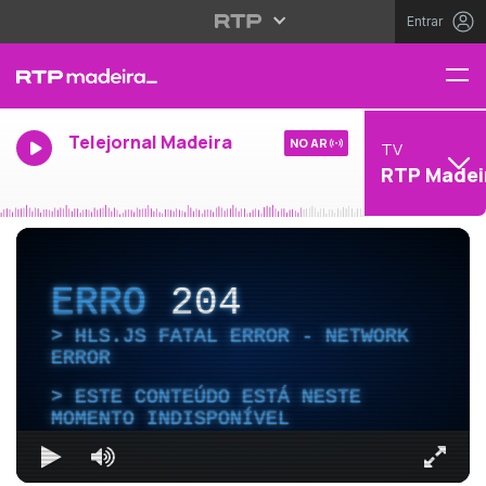
Entrar
Telejornal Madeira
NO AR
TV
RTP Madei
ERRO
204
HLS.JS FATAL ERROR - NETWORK
ERROR
ESTE CONTEÚDO ESTÁ NESTE
MOMENTO INDISPONÍVEL