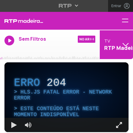
Entrar
Sem Filtros
NO AR
TV
RTP Madei
ERRO
204
HLS.JS FATAL ERROR - NETWORK
ERROR
ESTE CONTEÚDO ESTÁ NESTE
MOMENTO INDISPONÍVEL